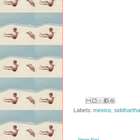
Labels:
mexico
,
siddharth
Newer Post