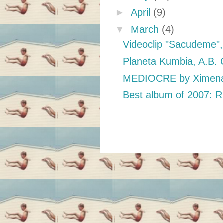
►
April
(9)
▼
March
(4)
Videoclip "Sacudeme",
Planeta Kumbia, A.B. Q
MEDIOCRE by Ximena
Best album of 2007: