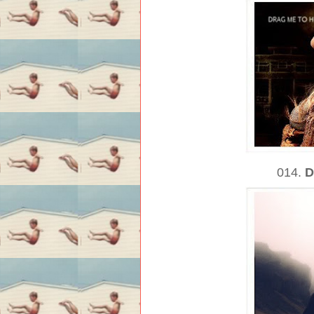
014.
D