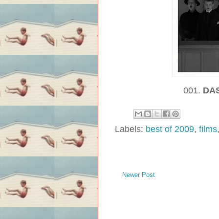
001.
DA
Labels:
best of 2009
,
films
Newer Post