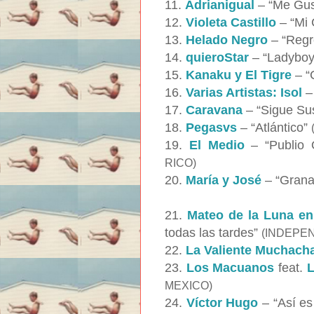
11.
Adrianigual
– “Me Gus
12.
Violeta Castillo
– “Mi 
13.
Helado Negro
– “Regr
14.
quieroStar
– “Ladyboy
15.
Kanaku y El Tigre
– “
16.
Varias Artistas: Isol
–
17.
Caravana
– “Sigue Su
18.
Pegasvs
– “Atlántico”
19.
El Medio
– “Publio 
RICO)
20.
María y José
– “Gran
21.
Mateo de la Luna en
todas las tardes”
(INDEPE
22.
La Valiente Muchach
23.
Los Macuanos
feat.
L
MEXICO)
24.
Víctor Hugo
– “Así es