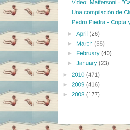
Video: Maifersoni - "Ca
Una compilación de C
Pedro Piedra - Cripta 
►
April
(26)
►
March
(55)
►
February
(40)
►
January
(23)
►
2010
(471)
►
2009
(416)
►
2008
(177)