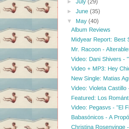
►
July
(29)
►
June
(35)
▼
May
(40)
Album Reviews
Midyear Report: Best
Mr. Racoon - Alterabl
Video: Dani Shivers - 
Video + MP3: Hey Chic
New Single: Matias Ag
Video: Violeta Castillo
Featured: Los Romántic
Video: Pegasvs - "El F
Babasónicos - A Propó
Christina Rosenvinge 