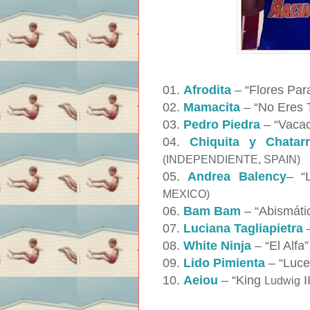
01.
Afrodita
– “Flores Para
02.
Mamacita
– “No Eres 
03.
Pedro Piedra
– “Vacac
04.
Chiquita y Chatar
(INDEPENDIENTE, SPAIN)
05.
Andrea Balency
– “
MEXICO)
06.
Bam Bam
– “Abismáti
07.
Luciana Tagliapietra
–
08.
White Ninja
– “El Alfa
09.
Lido Pimienta
– “Luc
10.
Aeiou
– “King
II
Ludwig