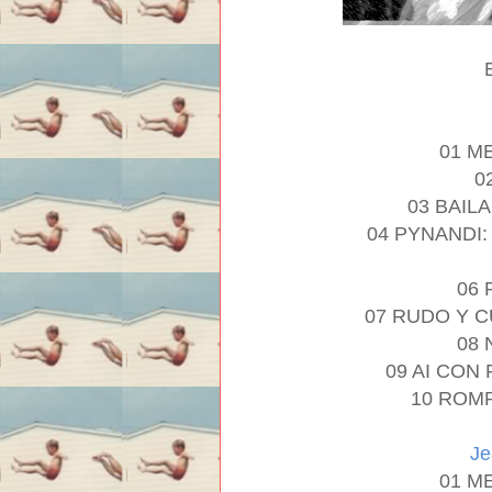
01 M
0
03 BAIL
04 PYNANDI
06
07 RUDO Y 
08
09 AI CON
10 ROM
Je
01 M