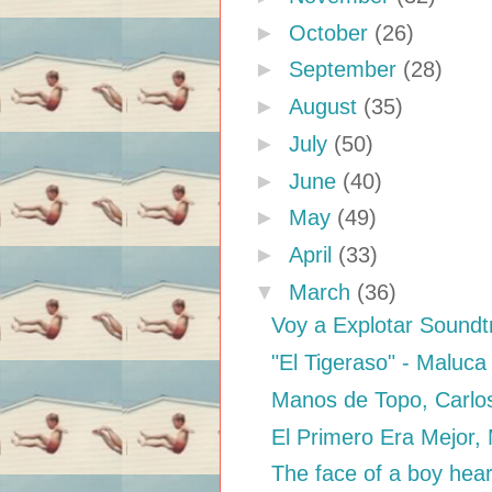
►
October
(26)
►
September
(28)
►
August
(35)
►
July
(50)
►
June
(40)
►
May
(49)
►
April
(33)
▼
March
(36)
Voy a Explotar Sound
"El Tigeraso" - Maluca
Manos de Topo, Carlo
El Primero Era Mejor,
The face of a boy heari