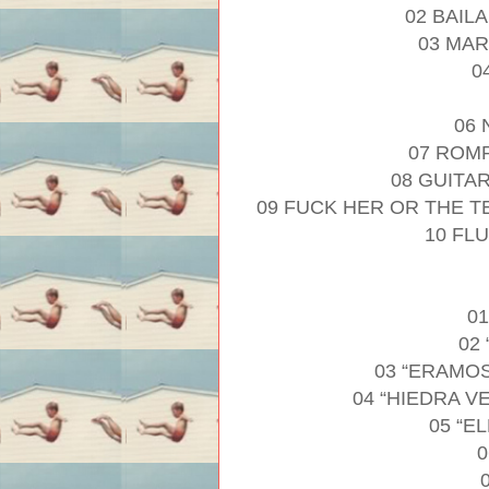
02 BAIL
03 MA
0
06
07 ROM
08 GUITA
09 FUCK HER OR THE T
10 FL
01
02
03 “ERAMO
04 “HIEDRA 
05 “E
0