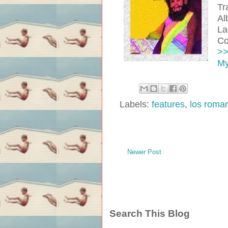
Tr
Al
La
Co
>
M
Labels:
features
,
los roma
Newer Post
Search This Blog