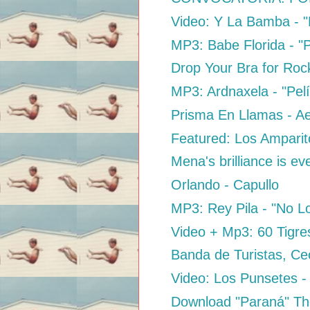
Video: Y La Bamba - "
MP3: Babe Florida - "
Drop Your Bra for Rock
MP3: Ardnaxela - "Pelí
Prisma En Llamas - A
Featured: Los Amparito
Mena's brilliance is e
Orlando - Capullo
MP3: Rey Pila - "No L
Video + Mp3: 60 Tigre
Banda de Turistas, Cec
Video: Los Punsetes -
Download "Paraná" The 