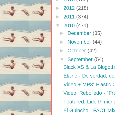
►
2012
(218)
►
2011
(374)
▼
2010
(471)
►
December
(35)
►
November
(44)
►
October
(42)
▼
September
(54)
Black XS & La Blogoth
Elaine - De verdad, d
Video + MP3: Plastic 
Video: Rebolledo - "Fr
Featured: Lido Pimien
El Guincho - FACT Mi