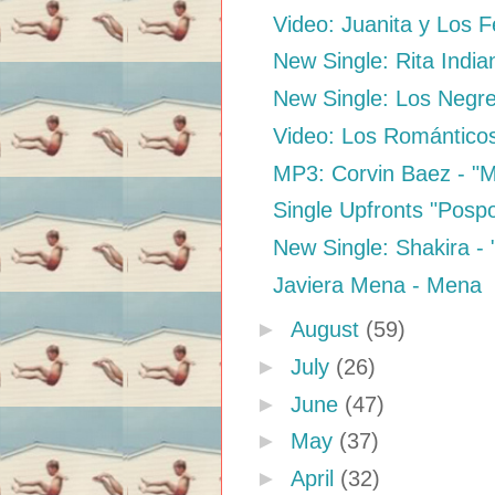
Video: Juanita y Los F
New Single: Rita Indian
New Single: Los Negret
Video: Los Romántico
MP3: Corvin Baez - "
Single Upfronts "Pospo
New Single: Shakira - 
Javiera Mena - Mena
►
August
(59)
►
July
(26)
►
June
(47)
►
May
(37)
►
April
(32)